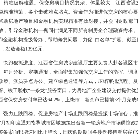
准破解难题。保交房项目情况复杂、体量较大，江西省设立
类精准施策，各个击破难点堵点。资金作为推进保交房的核心要
帮助房地产项目和金融机构实现精准有效对接，并会同财政部门
放，引导金融机构一视同仁满足不同所有制房企合理融资需求。
和金融机构提级督办，帮助修复问题，力促“白名单”扩容。截至目
元，发放金额139亿元。
跑狠抓进度。江西省住房城乡建设厅主要负责人赴各设区市
、每月分析、定期通报，全面密集加强保交房工作的指挥、调度
政策、派员驻点办公、建立绿色通道等方式，压缩审批流程、及
管、竣工验收“一条龙”服务窗口，为房地产企业建设交付提供优
西省保交房交付率已达64.2%，上饶市、新余市已提前3个月完
力止跌回稳。促进房地产市场止跌回稳是提振市场信心，推
7月初印发通知指导城市因城施策出台新一轮房地产市场调控政策
签备案面积增速同比正增长，国庆假期期间各楼盘接待看房客户27.7