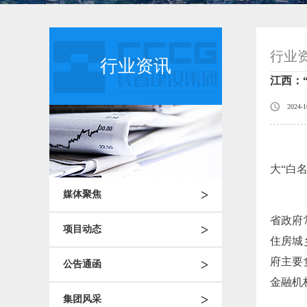
行业
行业资讯
江西：
2024-1
江
大“白
>
媒体聚焦
高
省政府
>
项目动态
住房城
府主要
>
公告通函
金融机
>
集团风采