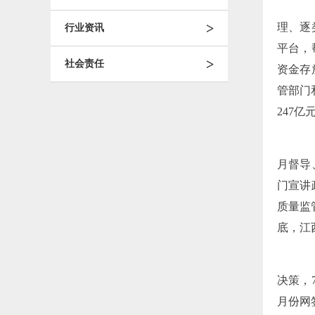
精
>
理、逐
行业资讯
平台，
>
社会责任
资金存
管部门
247亿
快
月督导
门宣讲
质量监
底，江
强
决策，
月份网