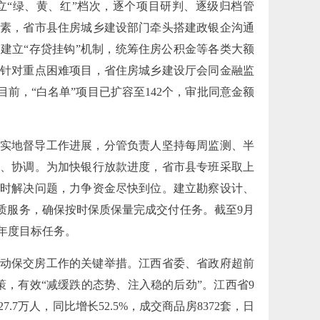
“绿、黄、红”档次，逐个项目研判、逐级归档管
素，省市县住房城乡建设部门牵头搭建政银企沟通
建立“存贷挂钩”机制，统筹住房公积金等各类大额
针对重点困难项目，省住房城乡建设厅会同金融监
前，“白名单”项目已扩容至142个，审批同意金额
实地督导工作进展，分管负责人坚持每周监测、半
、协调。为加快银行放款进度，省市县专班采取上
时解决问题，力争资金尽快到位。建立勘察设计、
质服务，确保按时保质保量完成交付任务。截至9月
成年度目标任务。
动保交房工作的关键举措。江西省委、省政府超前
，有效“减缓跌的态势、注入稳的后劲”。江西省9
万人，同比增长52.5%，成交商品房8372套，日