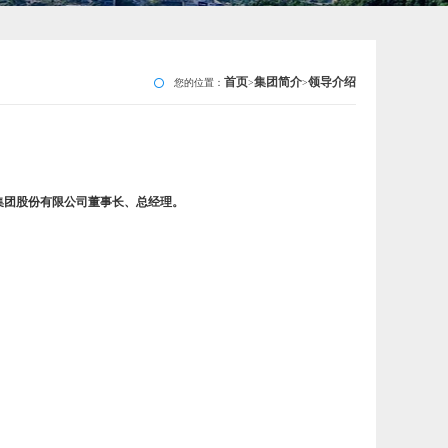
首页
集团简介
领导介绍
您的位置：
>
>
集团股份有限公司董事长、总经理。