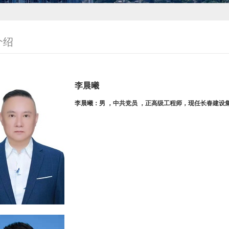
介绍
李晨曦
李晨曦：男 ，中共党员 ，正高级工程师，现任长春建设