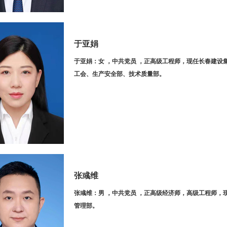
于亚娟
于亚娟：女 ，中共党员 ，正高级工程师，现任长春建设
工会、生产安全部、技术质量部。
张彧维
张彧维：男 ，中共党员 ，正高级经济师，高级工程师，
管理部。