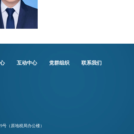
心
互动中心
党群组织
联系我们
9号（原地税局办公楼）