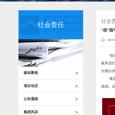
社会
社会责任
“疫”
2022-0
“危难
着风雪行
出致以
>
媒体聚焦
最是风
>
项目动态
战场。
>
公告通函
>
集团风采