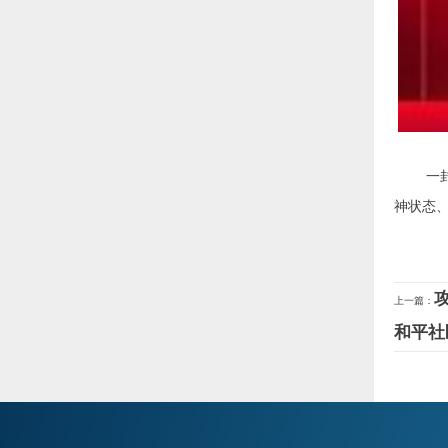
一封感
神状态
上一篇：
和平社