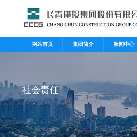
网站首页
集团简介
新闻中心
社会责任